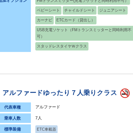
追加オプション
FMトランスミッター(充電ソケットと同時利用不可）
ベビーシート
チャイルドシート
ジュニアシート
カーナビ
ETCカード（貸出し）
USB充電ソケット（FMトランスミッターと同時利用不
可）
スタッドレスタイヤＷクラス
アルファードゆったり７人乗りクラス
アルファード
代表車種
7人
乗車人数
標準装備
ETC車載器